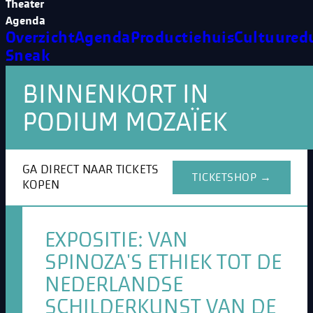
Theater
Agenda
Overzicht
Agenda
Productiehuis
Cultuured
Sneak
BINNENKORT IN
PODIUM MOZAÏEK
GA DIRECT NAAR TICKETS
TICKETSHOP →
KOPEN
EXPOSITIE: VAN
SPINOZA'S ETHIEK TOT DE
NEDERLANDSE
SCHILDERKUNST VAN DE