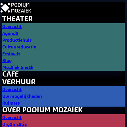
THEATER
Overzicht
Agenda
Productiehuis
Cultuureducatie
Festivals
Blog
Mozaïek Sneak
CAFE
VERHUUR
Overzicht
Uw mogelijkheden
Ruimtes
OVER PODIUM MOZAÏEK
Overzicht
Organisatie