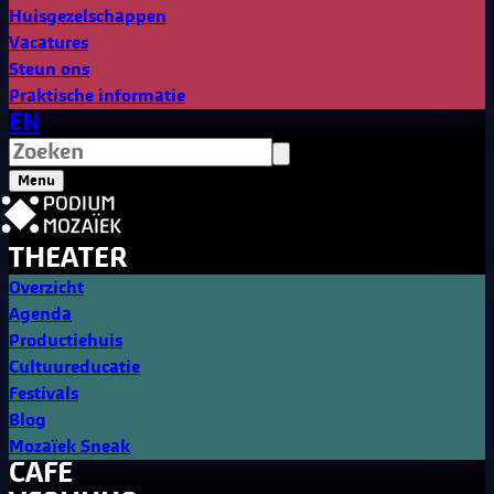
Huisgezelschappen
Vacatures
Steun ons
Praktische informatie
EN
Menu
THEATER
Overzicht
Agenda
Productiehuis
Cultuureducatie
Festivals
Blog
Mozaïek Sneak
CAFE