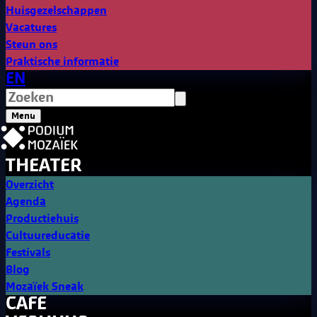
Huisgezelschappen
Vacatures
Steun ons
Praktische informatie
EN
Menu
THEATER
Overzicht
Agenda
Productiehuis
Cultuureducatie
Festivals
Blog
Mozaïek Sneak
CAFE