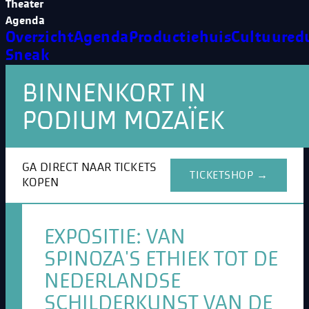
Theater
Agenda
Overzicht
Agenda
Productiehuis
Cultuured
Sneak
BINNENKORT IN
PODIUM MOZAÏEK
GA DIRECT NAAR TICKETS
TICKETSHOP →
KOPEN
EXPOSITIE: VAN
SPINOZA'S ETHIEK TOT DE
NEDERLANDSE
SCHILDERKUNST VAN DE