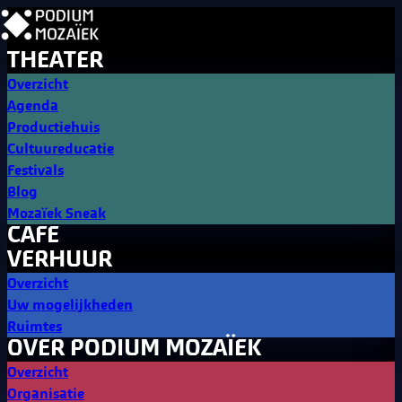
THEATER
Overzicht
Agenda
Productiehuis
Cultuureducatie
Festivals
Blog
Mozaïek Sneak
CAFE
VERHUUR
Overzicht
Uw mogelijkheden
Ruimtes
OVER PODIUM MOZAÏEK
Overzicht
Organisatie