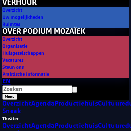
VERHUUR
Overzicht
Uw mogelijkheden
Ruimtes
OVER PODIUM MOZAÏEK
Overzicht
Organisatie
Huisgezelschappen
Vacatures
Steun ons
Praktische informatie
EN
Menu
Overzicht
Agenda
Productiehuis
Cultuured
Sneak
Theater
Overzicht
Agenda
Productiehuis
Cultuured