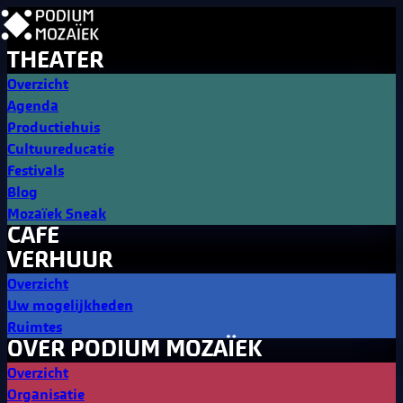
THEATER
Overzicht
Agenda
Productiehuis
Cultuureducatie
Festivals
Blog
Mozaïek Sneak
CAFE
VERHUUR
Overzicht
Uw mogelijkheden
Ruimtes
OVER PODIUM MOZAÏEK
Overzicht
Organisatie