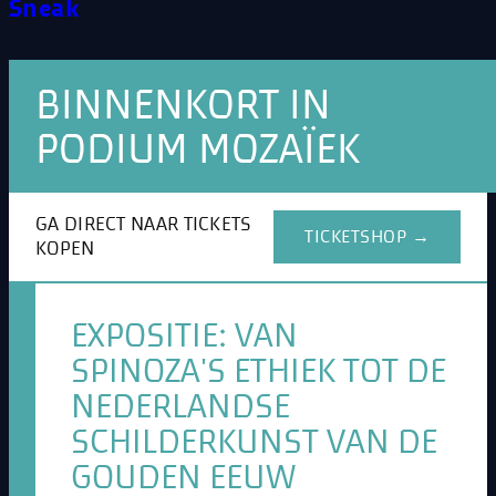
Sneak
BINNENKORT IN
PODIUM MOZAÏEK
GA DIRECT NAAR TICKETS
TICKETSHOP →
KOPEN
EXPOSITIE: VAN
SPINOZA'S ETHIEK TOT DE
NEDERLANDSE
SCHILDERKUNST VAN DE
GOUDEN EEUW