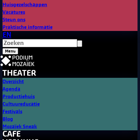
Huisgezelschappen
Vacatures
Steun ons
Praktische informatie
EN
Menu
THEATER
Overzicht
Agenda
Productiehuis
Cultuureducatie
Festivals
Blog
Mozaïek Sneak
CAFE