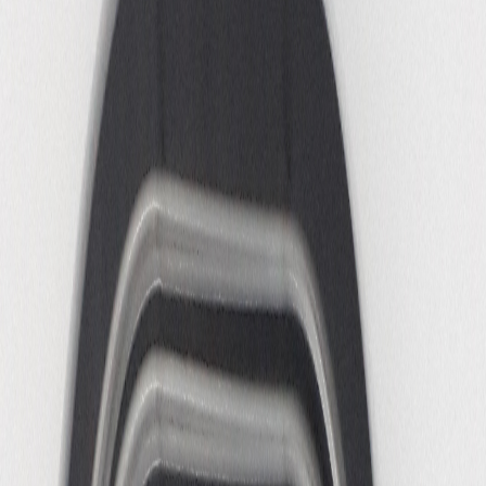
Huisgezelschappen
Vacatures
Steun ons
Praktische informatie
EN
Menu