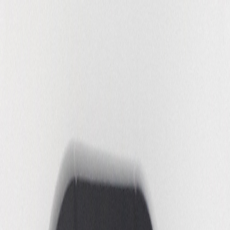
THEATER
Overzicht
Agenda
Productiehuis
Cultuureducatie
Festivals
Blog
Mozaïek Sneak
CAFE
VERHUUR
Overzicht
Uw mogelijkheden
Ruimtes
OVER PODIUM MOZAÏEK
Overzicht
Organisatie