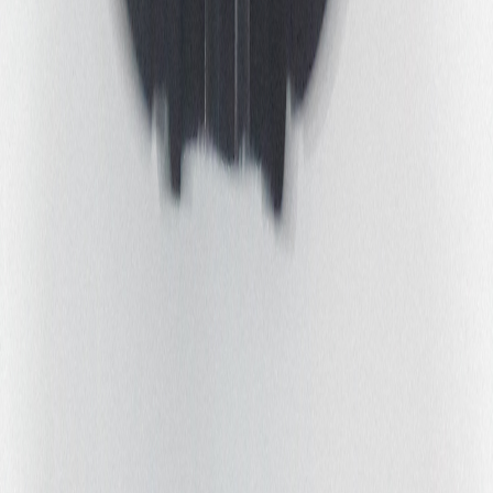
020-5800383
cafemozaiek@lots-events.nl
Openingstijden
Bereikbaarheid & parkeren
Over Podium Mozaïek
Praktische informatie
Organisatie
Vacatures
FAQ's
Steun ons
Huisregels & Algemene voorwaarden
Nieuwsbrief
Wil je op de hoogte gehouden worden?
Schrijf je dan nu in voor de nieuwsbrief!
Privacy Statement
|
Cookies
|
|
v
1.1.1
Cookie voorkeuren
BUILD-HOSTED BY
SAITS