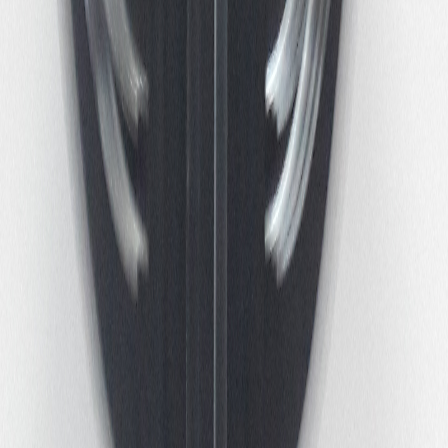
Contact
Podium Mozaïek
Bos en Lommerweg 191
1055 DT Amsterdam
Telefoon & E-mail contact
▼
Theater:
020-5800380
info@podiummozaiek.nl
Kaartverkoop:
020-5800381
kaartverkoop@podiummozaiek.nl
Café-Restaurant: