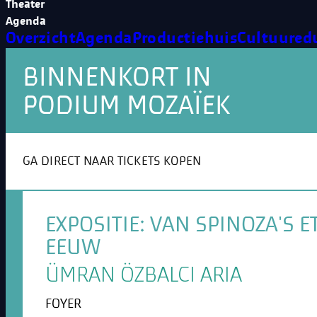
Theater
Agenda
Overzicht
Agenda
Productiehuis
Cultuured
BINNENKORT IN
PODIUM MOZAÏEK
GA DIRECT NAAR TICKETS KOPEN
EXPOSITIE: VAN SPINOZA'S
EEUW
ÜMRAN ÖZBALCI ARIA
FOYER