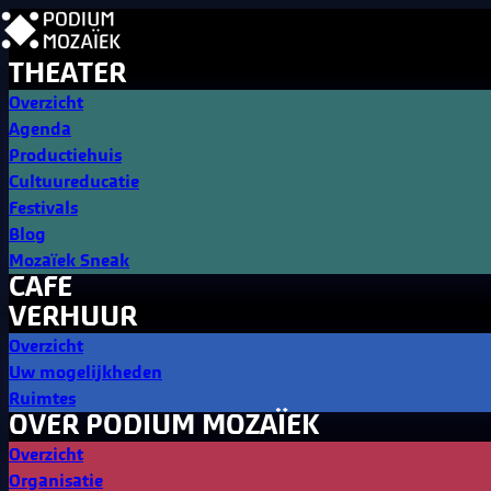
THEATER
Overzicht
Agenda
Productiehuis
Cultuureducatie
Festivals
Blog
Mozaïek Sneak
CAFE
VERHUUR
Overzicht
Uw mogelijkheden
Ruimtes
OVER PODIUM MOZAÏEK
Overzicht
Organisatie