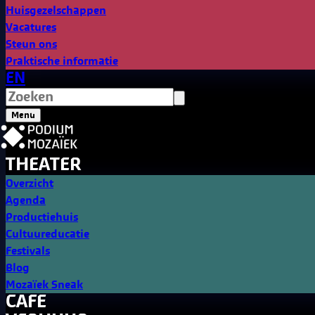
Huisgezelschappen
Vacatures
Steun ons
Praktische informatie
EN
Menu
THEATER
Overzicht
Agenda
Productiehuis
Cultuureducatie
Festivals
Blog
Mozaïek Sneak
CAFE