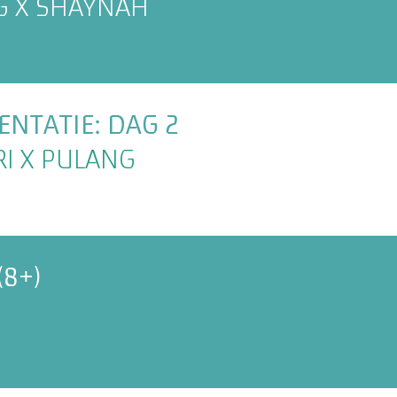
G X SHAYNAH
NTATIE: DAG 2
RI X PULANG
(8+)