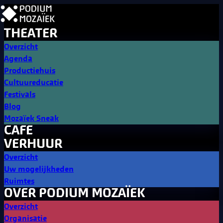
THEATER
Overzicht
Agenda
Productiehuis
Cultuureducatie
Festivals
Blog
Mozaïek Sneak
CAFE
VERHUUR
Overzicht
Uw mogelijkheden
Ruimtes
OVER PODIUM MOZAÏEK
Overzicht
Organisatie