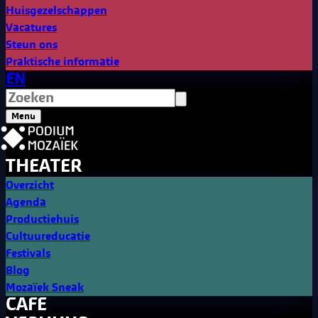
Huisgezelschappen
Vacatures
Steun ons
Praktische informatie
EN
Menu
THEATER
Overzicht
Agenda
Productiehuis
Cultuureducatie
Festivals
Blog
Mozaïek Sneak
CAFE