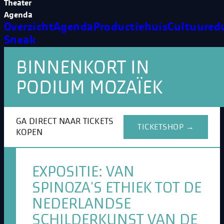
Theater
Agenda
Overzicht
Agenda
Productiehuis
Cultuured
Sneak
BINNENKORT IN
PODIUM MOZAÏEK
GA DIRECT NAAR TICKETS
TICKETSHOP →
KOPEN
EXPOSITIE: VAN
SPINOZA'S ETHIEK TOT DE
NEDERLANDSE
SCHILDERKUNST VAN DE