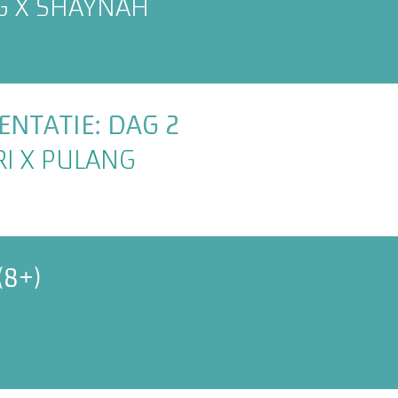
G X SHAYNAH
NTATIE: DAG 2
RI X PULANG
(8+)