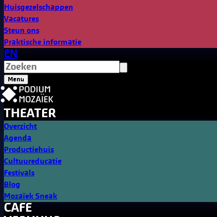
Huisgezelschappen
Vacatures
Steun ons
Praktische informatie
EN
Menu
THEATER
Overzicht
Agenda
Productiehuis
Cultuureducatie
Festivals
Blog
Mozaïek Sneak
CAFE