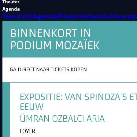
Theater
Agenda
Overzicht
Agenda
Productiehuis
Cultuured
BINNENKORT IN
PODIUM MOZAÏEK
GA DIRECT NAAR TICKETS KOPEN
EXPOSITIE: VAN SPINOZA'S
EEUW
ÜMRAN ÖZBALCI ARIA
FOYER