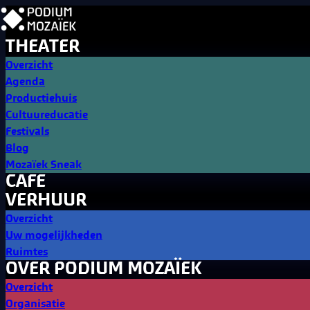
THEATER
Overzicht
Agenda
Productiehuis
Cultuureducatie
Festivals
Blog
Mozaïek Sneak
CAFE
VERHUUR
Overzicht
Uw mogelijkheden
Ruimtes
OVER PODIUM MOZAÏEK
Overzicht
Organisatie