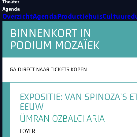
Theater
Agenda
Overzicht
Agenda
Productiehuis
Cultuured
BINNENKORT IN
PODIUM MOZAÏEK
GA DIRECT NAAR TICKETS KOPEN
EXPOSITIE: VAN SPINOZA'S
EEUW
ÜMRAN ÖZBALCI ARIA
FOYER