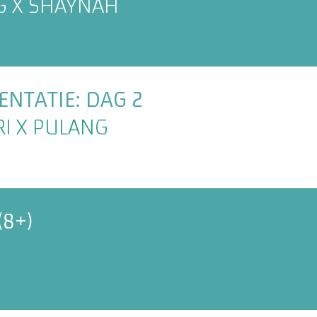
G X SHAYNAH
NTATIE: DAG 2
RI X PULANG
(8+)