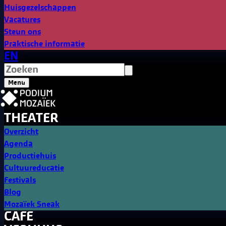
Huisgezelschappen
Vacatures
Steun ons
Praktische informatie
EN
Menu
THEATER
Overzicht
Agenda
Productiehuis
Cultuureducatie
Festivals
Blog
Mozaïek Sneak
CAFE