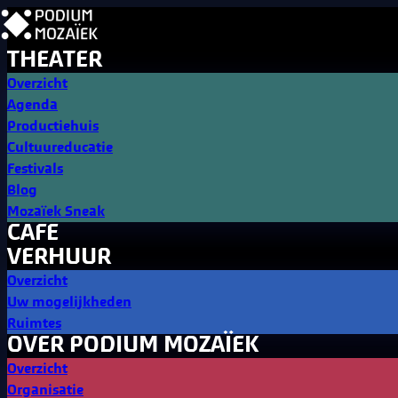
THEATER
Overzicht
Agenda
Productiehuis
Cultuureducatie
Festivals
Blog
Mozaïek Sneak
CAFE
VERHUUR
Overzicht
Uw mogelijkheden
Ruimtes
OVER PODIUM MOZAÏEK
Overzicht
Organisatie