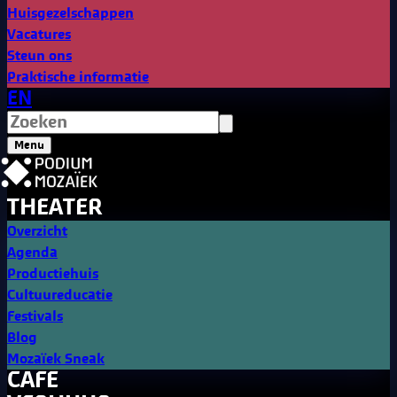
Huisgezelschappen
IS DIT NU LIEFDE (TRY-
Vacatures
OUT)
Steun ons
Praktische informatie
THEATER RAST / AYŞEGÜL
EN
KARACA
Menu
THEATERZAAL
VR 18 SEP '26 20:30
THEATER
Overzicht
IS DIT NU LIEFDE
Agenda
(PREMIÈRE)
Productiehuis
Cultuureducatie
THEATER RAST / AYŞEGÜL
Festivals
KARACA
Blog
Mozaïek Sneak
THEATERZAAL
ZA 19 SEP '26 20:30
CAFE