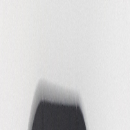
THEATER
Overzicht
Agenda
Productiehuis
Cultuureducatie
Festivals
Blog
Mozaïek Sneak
CAFE
VERHUUR
Overzicht
Uw mogelijkheden
Ruimtes
OVER PODIUM MOZAÏEK
Overzicht
Organisatie