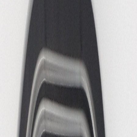
Huisgezelschappen
Vacatures
Steun ons
Praktische informatie
EN
Menu