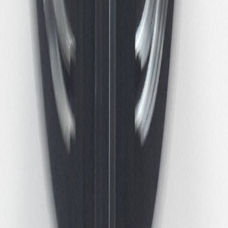
Contact
Podium Mozaïek
Bos en Lommerweg 191
1055 DT Amsterdam
Telefoon & E-mail contact
▼
Theater:
020-5800380
info@podiummozaiek.nl
Kaartverkoop:
020-5800381
kaartverkoop@podiummozaiek.nl
Café-Restaurant: