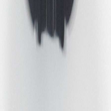
020-5800383
cafemozaiek@lots-events.nl
Openingstijden
Bereikbaarheid & parkeren
Over Podium Mozaïek
Praktische informatie
Organisatie
Vacatures
FAQ's
Steun ons
Huisregels & Algemene voorwaarden
Nieuwsbrief
Wil je op de hoogte gehouden worden?
Schrijf je dan nu in voor de nieuwsbrief!
Privacy Statement
|
Cookies
|
|
v
1.1.1
Cookie voorkeuren
BUILD-HOSTED BY
SAITS